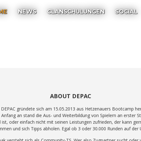
ME
NEWS
CLANSCHULUNGEN
SOCIAL
ABOUT DEPAC
 DEPAC gründete sich am 15.05.2013 aus Hetzenauers Bootcamp her
 Anfang an stand die Aus- und Weiterbildung von Spielern an erster Ste
 ist, oder einfach nicht mit seinen Leistungen zufrieden, der kann ger
men und sich Tipps abholen. Egal ob 3 oder 30.000 Runden auf der 
k versteht sich als Community-TS. Wer also Zugpartner sucht oder vi