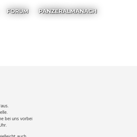
FORUM
PANZERALMANACH
aus.
lle.
ne bei uns vorbei
Uhr.
elleicht auch