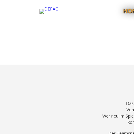
HO
Das
Von
Wer neu im Spiel
kom
Der Teamspea